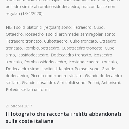
poliedro simile al rombicosidodecaedro, ma con facce non
regolari (13/4/2020).
NB: I solidi platonici (regolari) sono: Tetraedro, Cubo,
Ottaedro, Icosaedro. I solidi archimedei semiregolari sono:
Tetraedro troncato, Cubottaedro, Cubo troncato, Ottaedro
troncato, Rombicubottaedro, Cubottaedro troncato, Cubo
simo, Icosidodecaedro, Dodecaedro troncato, Icosaedro
troncato, Rombicosidodecaedro, Icosidodecaedro troncato,
Dodecaedro simo. I solidi di Keplero-Poinsot sono: Grande
dodecaedro, Piccolo dodecaedro stellato, Grande dodecaedro
stellato, Grande icosaedro. Altri solidi sono: Prismi, Antiprismi,
Poliedri stellati uniformi.
21 ottobre 2017
Il fotografo che racconta i relitti abbandonati
sulle coste italiane