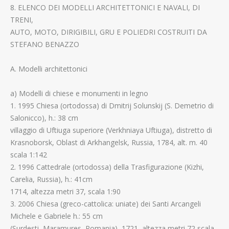
8. ELENCO DEI MODELLI ARCHITETTONICI E NAVALI, DI
TRENI,
AUTO, MOTO, DIRIGIBILI, GRU E POLIEDRI COSTRUITI DA
STEFANO BENAZZO
A. Modelli architettonici
a) Modelli di chiese e monumenti in legno
1. 1995 Chiesa (ortodossa) di Dmitrij Solunskij (S. Demetrio di
Salonicco), h.: 38 cm
villaggio di Uftiuga superiore (Verkhniaya Uftiuga), distretto di
Krasnoborsk, Oblast di Arkhangelsk, Russia, 1784, alt. m. 40
scala 1:142
2. 1996 Cattedrale (ortodossa) della Trasfigurazione (Kizhi,
Carelia, Russia), h.: 41cm
1714, altezza metri 37, scala 1:90
3. 2006 Chiesa (greco-cattolica: uniate) dei Santi Arcangeli
Michele e Gabriele h.: 55 cm
(Surdesti, Maramures, Romania), 1721, altezza metri 72 scala