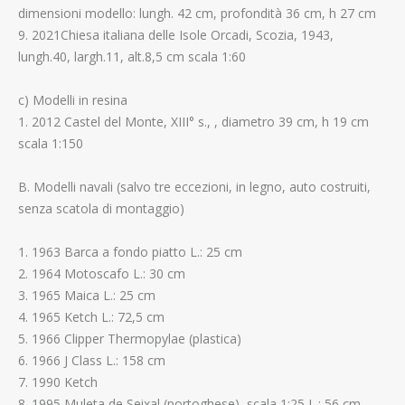
dimensioni modello: lungh. 42 cm, profondità 36 cm, h 27 cm
9. 2021Chiesa italiana delle Isole Orcadi, Scozia, 1943,
lungh.40, largh.11, alt.8,5 cm scala 1:60
c) Modelli in resina
1. 2012 Castel del Monte, XIII° s., , diametro 39 cm, h 19 cm
scala 1:150
B. Modelli navali (salvo tre eccezioni, in legno, auto costruiti,
senza scatola di montaggio)
1. 1963 Barca a fondo piatto L.: 25 cm
2. 1964 Motoscafo L.: 30 cm
3. 1965 Maica L.: 25 cm
4. 1965 Ketch L.: 72,5 cm
5. 1966 Clipper Thermopylae (plastica)
6. 1966 J Class L.: 158 cm
7. 1990 Ketch
8. 1995 Muleta de Seixal (portoghese), scala 1:25 L.: 56 cm