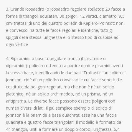
3. Grande icosaedro (o icosaedro regolare stellato): 20 facce a
forma di triangoli equilateri, 30 spigoli, 12 vertici, diametro: 9,5
cm; trattasi di uno dei quattro poliedri di Keplero-Poinsot; non
è convesso; ha tutte le facce regolari e identiche, tutti gli
spigoli della stessa lunghezza e lo stesso tipo di cuspide ad
ogni vertice
4. Bipiramide a base triangolare tronca (bipiramide o
dipiramide): poliedro ottenuto a partire da due piramidi aventi
la stessa base, identificando le due basi. Trattasi di un solido di
Johnson, cioè di un poliedro convesso le cui facce sono tutte
costituite da poligoni regolari, ma che non è né un solido
platonico, né un solido archimedeo, né un prisma, né un
antiprisma. Le diverse facce possono essere poligoni con
numeri diversi di lati. Il più semplice esempio di solido di
Johnson è la piramide a base quadrata; essa ha una faccia
quadrata e quattro facce triangolari. Il modello è formato da
44 triangoli, uniti a formare un doppio corpo; lunghezza: 6,4