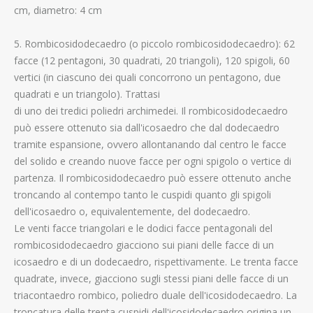
cm, diametro: 4 cm
5. Rombicosidodecaedro (o piccolo rombicosidodecaedro): 62
facce (12 pentagoni, 30 quadrati, 20 triangoli), 120 spigoli, 60
vertici (in ciascuno dei quali concorrono un pentagono, due
quadrati e un triangolo). Trattasi
di uno dei tredici poliedri archimedei. Il rombicosidodecaedro
può essere ottenuto sia dall'icosaedro che dal dodecaedro
tramite espansione, ovvero allontanando dal centro le facce
del solido e creando nuove facce per ogni spigolo o vertice di
partenza. Il rombicosidodecaedro può essere ottenuto anche
troncando al contempo tanto le cuspidi quanto gli spigoli
dell'icosaedro o, equivalentemente, del dodecaedro.
Le venti facce triangolari e le dodici facce pentagonali del
rombicosidodecaedro giacciono sui piani delle facce di un
icosaedro e di un dodecaedro, rispettivamente. Le trenta facce
quadrate, invece, giacciono sugli stessi piani delle facce di un
triacontaedro rombico, poliedro duale dell'icosidodecaedro. La
troncatura delle trenta cuspidi dell'icosidodecaedro origina un