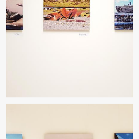
13
rid.jpg