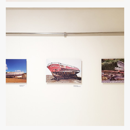
6
rid.jpg