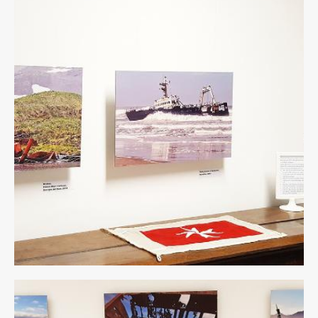
10
rid.jpg