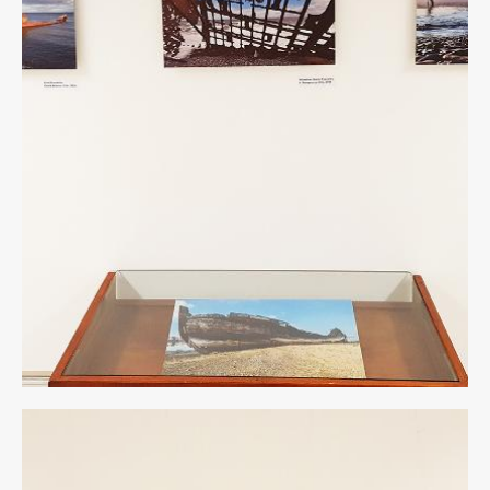
11
rid.jpg