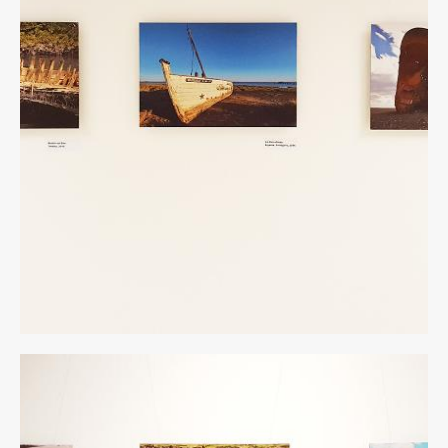
12
rid.jpg