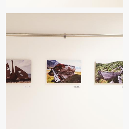
5
rid.jpg