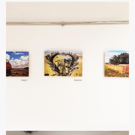
7
rid.jpg
8