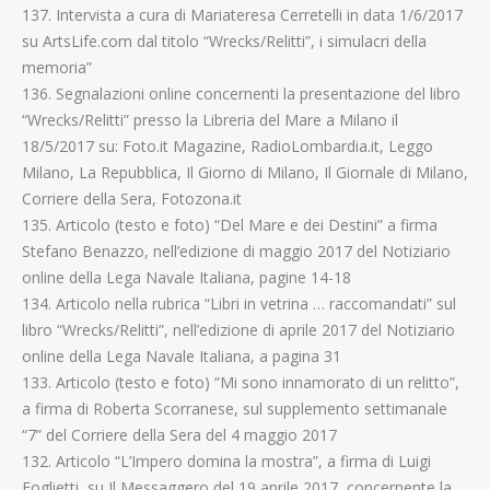
137. Intervista a cura di Mariateresa Cerretelli in data 1/6/2017
su ArtsLife.com dal titolo “Wrecks/Relitti”, i simulacri della
memoria”
136. Segnalazioni online concernenti la presentazione del libro
“Wrecks/Relitti” presso la Libreria del Mare a Milano il
18/5/2017 su: Foto.it Magazine, RadioLombardia.it, Leggo
Milano, La Repubblica, Il Giorno di Milano, Il Giornale di Milano,
Corriere della Sera, Fotozona.it
135. Articolo (testo e foto) “Del Mare e dei Destini” a firma
Stefano Benazzo, nell’edizione di maggio 2017 del Notiziario
online della Lega Navale Italiana, pagine 14-18
134. Articolo nella rubrica “Libri in vetrina … raccomandati” sul
libro “Wrecks/Relitti”, nell’edizione di aprile 2017 del Notiziario
online della Lega Navale Italiana, a pagina 31
133. Articolo (testo e foto) “Mi sono innamorato di un relitto”,
a firma di Roberta Scorranese, sul supplemento settimanale
“7” del Corriere della Sera del 4 maggio 2017
132. Articolo “L’Impero domina la mostra”, a firma di Luigi
Foglietti, su Il Messaggero del 19 aprile 2017, concernente la