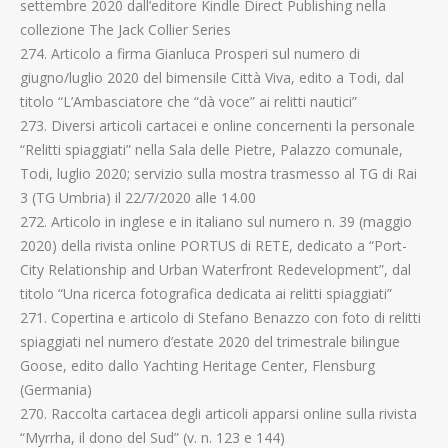
settembre 2020 dall’editore Kindle Direct Publishing nella
collezione The Jack Collier Series
274. Articolo a firma Gianluca Prosperi sul numero di
giugno/luglio 2020 del bimensile Città Viva, edito a Todi, dal
titolo “L’Ambasciatore che “dà voce” ai relitti nautici”
273. Diversi articoli cartacei e online concernenti la personale
“Relitti spiaggiati” nella Sala delle Pietre, Palazzo comunale,
Todi, luglio 2020; servizio sulla mostra trasmesso al TG di Rai
3 (TG Umbria) il 22/7/2020 alle 14.00
272. Articolo in inglese e in italiano sul numero n. 39 (maggio
2020) della rivista online PORTUS di RETE, dedicato a “Port-
City Relationship and Urban Waterfront Redevelopment”, dal
titolo “Una ricerca fotografica dedicata ai relitti spiaggiati”
271. Copertina e articolo di Stefano Benazzo con foto di relitti
spiaggiati nel numero d’estate 2020 del trimestrale bilingue
Goose, edito dallo Yachting Heritage Center, Flensburg
(Germania)
270. Raccolta cartacea degli articoli apparsi online sulla rivista
“Myrrha, il dono del Sud” (v. n. 123 e 144)