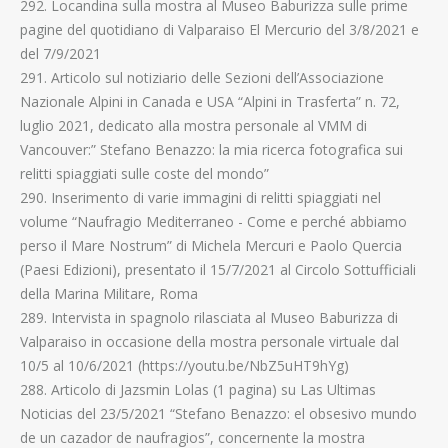
292. Locandina sulla mostra al Museo Baburizza sulle prime
pagine del quotidiano di Valparaiso El Mercurio del 3/8/2021 e
del 7/9/2021
291. Articolo sul notiziario delle Sezioni dell’Associazione
Nazionale Alpini in Canada e USA “Alpini in Trasferta” n. 72,
luglio 2021, dedicato alla mostra personale al VMM di
Vancouver:” Stefano Benazzo: la mia ricerca fotografica sui
relitti spiaggiati sulle coste del mondo”
290. Inserimento di varie immagini di relitti spiaggiati nel
volume “Naufragio Mediterraneo - Come e perché abbiamo
perso il Mare Nostrum” di Michela Mercuri e Paolo Quercia
(Paesi Edizioni), presentato il 15/7/2021 al Circolo Sottufficiali
della Marina Militare, Roma
289. Intervista in spagnolo rilasciata al Museo Baburizza di
Valparaiso in occasione della mostra personale virtuale dal
10/5 al 10/6/2021 (https://youtu.be/NbZ5uHT9hYg)
288. Articolo di Jazsmin Lolas (1 pagina) su Las Ultimas
Noticias del 23/5/2021 “Stefano Benazzo: el obsesivo mundo
de un cazador de naufragios”, concernente la mostra