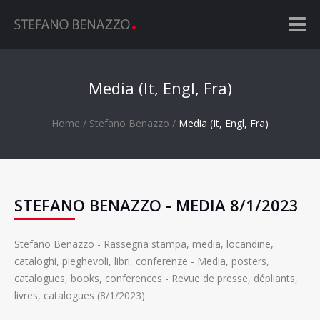
Media (It, Engl, Fra)
Home
Stefano Benazzo
Media (It, Engl, Fra)
STEFANO BENAZZO - MEDIA 8/1/2023
Stefano Benazzo - Rassegna stampa, media, locandine,
cataloghi, pieghevoli, libri, conferenze - Media, posters,
catalogues, books, conferences - Revue de presse, dépliants,
livres, catalogues (8/1/2023)