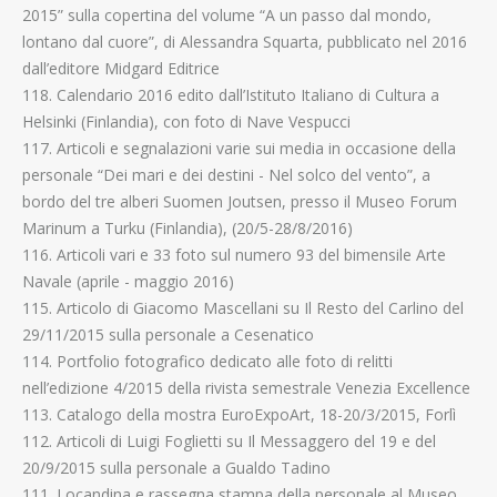
2015” sulla copertina del volume “A un passo dal mondo,
lontano dal cuore”, di Alessandra Squarta, pubblicato nel 2016
dall’editore Midgard Editrice
118. Calendario 2016 edito dall’Istituto Italiano di Cultura a
Helsinki (Finlandia), con foto di Nave Vespucci
117. Articoli e segnalazioni varie sui media in occasione della
personale “Dei mari e dei destini - Nel solco del vento”, a
bordo del tre alberi Suomen Joutsen, presso il Museo Forum
Marinum a Turku (Finlandia), (20/5-28/8/2016)
116. Articoli vari e 33 foto sul numero 93 del bimensile Arte
Navale (aprile - maggio 2016)
115. Articolo di Giacomo Mascellani su Il Resto del Carlino del
29/11/2015 sulla personale a Cesenatico
114. Portfolio fotografico dedicato alle foto di relitti
nell’edizione 4/2015 della rivista semestrale Venezia Excellence
113. Catalogo della mostra EuroExpoArt, 18-20/3/2015, Forlì
112. Articoli di Luigi Foglietti su Il Messaggero del 19 e del
20/9/2015 sulla personale a Gualdo Tadino
111. Locandina e rassegna stampa della personale al Museo