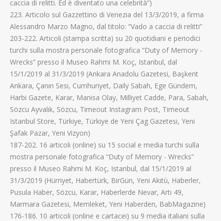
caccia di relitti. Ed è diventato una celebrità”)
223. Articolo sul Gazzettino di Venezia del 13/3/2019, a firma
Alessandro Marzo Magno, dal titolo: “Vado a caccia di relitti”
203-222. Articoli (stampa scritta) su 20 quotidiani e periodici
turchi sulla mostra personale fotografica “Duty of Memory -
Wrecks” presso il Museo Rahmi M. Koç, Istanbul, dal
15/1/2019 al 31/3/2019 (Ankara Anadolu Gazetesi, Başkent
Ankara, Çanın Sesi, Cumhuriyet, Daily Sabah, Ege Gündem,
Harbi Gazete, Karar, Manisa Olay, Milliyet Cadde, Para, Sabah,
Sözcu Ayvalık, Sözcu, Timeout Instagram Post, Timeout
Istanbul Store, Türkiye, Türkiye de Yeni Çag Gazetesi, Yeni
Şafak Pazar, Yeni Vizyon)
187-202. 16 articoli (online) su 15 social e media turchi sulla
mostra personale fotografica “Duty of Memory - Wrecks”
presso il Museo Rahmi M. Koç, Istanbul, dal 15/1/2019 al
31/3/2019 (Hürriyet, Habertürk, BirGün, Yeni Akıtù, Haberler,
Pusula Haber, Sözcu, Karar, Haberlerde Nevar, Artı 49,
Marmara Gazetesi, Memleket, Yeni Haberden, BabMagazine)
176-186. 10 articoli (online e cartacei) su 9 media italiani sulla